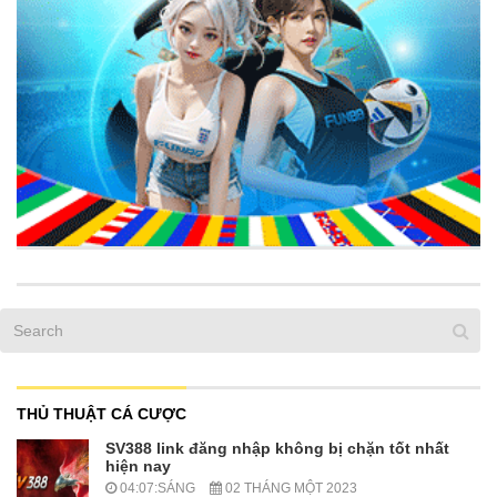
THỦ THUẬT CÁ CƯỢC
SV388 link đăng nhập không bị chặn tốt nhất
hiện nay
04:07:SÁNG
02 THÁNG MỘT 2023