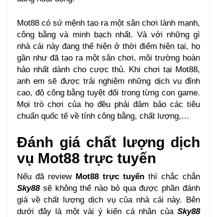
Mot88 có sứ mệnh tạo ra một sân chơi lành mạnh,
công bằng và minh bạch nhất. Và với những gì
nhà cái này đang thể hiện ở thời điểm hiện tại, họ
gần như đã tạo ra một sân chơi, môi trường hoàn
hảo nhất dành cho cược thủ. Khi chơi tại Mot88,
anh em sẽ được trải nghiệm những dịch vụ đỉnh
cao, độ công bằng tuyệt đối trong từng con game.
Mọi trò chơi của họ đều phải đảm bảo các tiêu
chuẩn quốc tế về tính công bằng, chất lượng,…
Đánh giá chất lượng dịch
vụ Mot88 trực tuyến
Nếu đã review
Mot88 trực tuyến
thì chắc chắn
Sky88
sẽ không thể nào bỏ qua được phần đánh
giá về chất lượng dịch vụ của nhà cái này. Bên
dưới đây là một vài ý kiến cá nhân của
Sky88