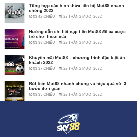
Tổng hợp các hình thức liên hệ Mot88 nhanh
chóng 2022
03:42:CHIỀU
22 THÁNG MƯỜI 2022
Hướng dẫn chi tiết nạp tiền Mot88 để cá cược
trò chơi thoải mái
03:39:CHIỀU
22 THÁNG MƯỜI 2022
Khuyến mãi Mot88 – chương trình đặc biệt ăn
khách 2022
03:37:CHIỀU
22 THÁNG MƯỜI 2022
Rút tiền Mot88 nhanh chóng và hiệu quả với 3
bước đơn giản
03:35:CHIỀU
22 THÁNG MƯỜI 2022