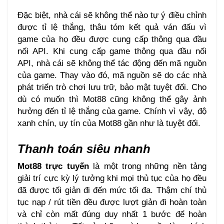
Đặc biệt, nhà cái sẽ không thể nào tự ý điều chỉnh
được tỉ lệ thắng, thâu tóm kết quả ván đấu vì
game của họ đều được cung cấp thông qua đầu
nối API. Khi cung cấp game thông qua đầu nối
API, nhà cái sẽ không thể tác động đến mã nguồn
của game. Thay vào đó, mã nguồn sẽ do các nhà
phát triển trò chơi lưu trữ, bảo mật tuyệt đối. Cho
dù có muốn thì Mot88 cũng không thể gây ảnh
hưởng đến tỉ lệ thắng của game. Chính vì vậy, độ
xanh chín, uy tín của Mot88 gần như là tuyệt đối.
Thanh toán siêu nhanh
Mot88 trực tuyến
là một trong những nền tảng
giải trí cực kỳ lý tưởng khi mọi thủ tục của họ đều
đã được tối giản đi đến mức tối đa. Thậm chí thủ
tục nạp / rút tiền đều được lượt giản đi hoàn toàn
và chỉ còn mất đúng duy nhất 1 bước để hoàn