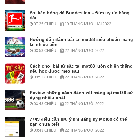
Soi kèo bóng đá Bundesliga – Đức uy tín hàng
đầu
07:35:CHIỀU
19 THÁNG MƯỜI HAI 2022
Hướng dẫn đánh bài tại mot88 siêu chuẩn mang
lại nhiều tiền
03:53:CHIỀU
22 THÁNG MƯỜI 2022
Cách chơi bài tứ sắc tại mot88 luôn chiến thắng
nếu học được mẹo sau
03:51:CHIỀU
22 THÁNG MƯỜI 2022
Review những cách đánh vét máng tại mot88 sử
dụng nhiều nhất
03:48:CHIỀU
22 THÁNG MƯỜI 2022
7749 điều cần lưu ý khi đăng ký Mot88 có thể
bạn chưa biết
03:43:CHIỀU
22 THÁNG MƯỜI 2022