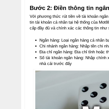
Bước 2: Điền thông tin ngâ
Với phương thức rút tiền về tài khoản ngân
tin tài khoản cá nhân tại hệ thống của Mot
cấp đầy đủ và chính xác các thông tin như 
Ngân hàng: Loại ngân hàng cá nhân b
Chi nhánh ngân hàng: Nhập tên chi n
Địa chỉ ngân hàng: Địa chỉ tỉnh hoặc
Số tài khoản ngân hàng: Nhập chính 
nhà cái trước đấy