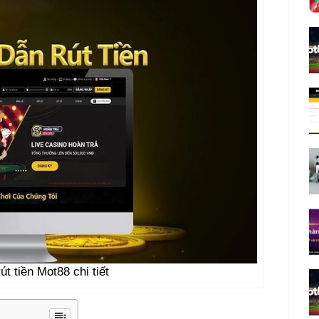
t tiền Mot88 chi tiết