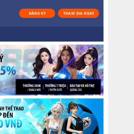
ĐĂNG KÝ
THAM GIA NGAY