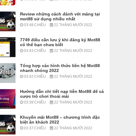
Review những cách đánh vét máng tại
mot88 sử dụng nhiều nhất
03:48:CHIỀU
22 THÁNG MƯỜI 2022
7749 điều cần lưu ý khi đăng ký Mot88
có thể bạn chưa biết
03:43:CHIỀU
22 THÁNG MƯỜI 2022
Tổng hợp các hình thức liên hệ Mot88
nhanh chóng 2022
03:42:CHIỀU
22 THÁNG MƯỜI 2022
Hướng dẫn chi tiết nạp tiền Mot88 để cá
cược trò chơi thoải mái
03:39:CHIỀU
22 THÁNG MƯỜI 2022
Khuyến mãi Mot88 – chương trình đặc
biệt ăn khách 2022
03:37:CHIỀU
22 THÁNG MƯỜI 2022