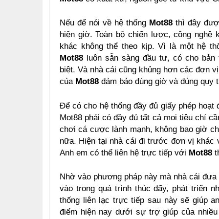
Nếu để nói về hệ thống
Mot88
thì đây đượ
hiện giờ. Toàn bộ chiến lược, công nghệ k
khác không thể theo kịp. Vì là một hệ t
Mot88
luôn sẵn sàng đầu tư, có cho bản 
biệt. Và nhà cái cũng khủng hơn các đơn v
của
Mot88
đảm bảo đúng giờ và đúng quy t
Để có cho hệ thống đầy đủ giấy phép hoạt đ
Mot88 phải có đầy đủ tất cả mọi tiêu chí c
chơi cá cược lành mạnh, không bao giờ chấ
nữa. Hiện tại nhà cái đi trước đơn vị khác 
Anh em có thể liên hệ trực tiếp với
Mot88
t
Nhờ vào phương pháp này mà nhà cái đưa 
vào trong quá trình thúc đẩy, phát triển 
thống liên lạc trực tiếp sau này sẽ giúp 
điểm hiện nay dưới sự trợ giúp của nhiều