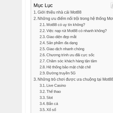
Mục Lục
Giới thiệu nhà cái Mot88
Những ưu điểm nổi trội trong hệ thống Mo
Mot88 có uy tín không?
Việc nạp rút Mot88 có nhanh không?
Giao diện đẹp mắt
Sản phẩm đa dạng
Giao dịch nhanh chóng
Chương trình ưu đãi cực sốc
Chăm sóc khách hàng tận tâm
Hệ thống bảo mật chặt chẽ
Đường truyền 5G
Những trò chơi được ưa chuộng tại Mot8
Live Casino
Thể thao
Slot
Bắn cá
Xổ số