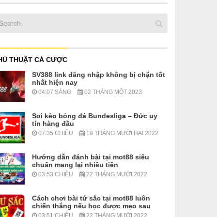
HỦ THUẬT CÁ CƯỢC
SV388 link đăng nhập không bị chặn tốt
nhất hiện nay
04:07:SÁNG
02 THÁNG MỘT 2023
Soi kèo bóng đá Bundesliga – Đức uy
tín hàng đầu
07:35:CHIỀU
19 THÁNG MƯỜI HAI 2022
Hướng dẫn đánh bài tại mot88 siêu
chuẩn mang lại nhiều tiền
03:53:CHIỀU
22 THÁNG MƯỜI 2022
Cách chơi bài tứ sắc tại mot88 luôn
chiến thắng nếu học được mẹo sau
03:51:CHIỀU
22 THÁNG MƯỜI 2022