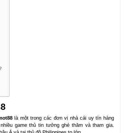
?
88
mot88
là một trong các đơn vị nhà cái uy tín hàng
nhiều game thủ tin tưởng ghé thăm và tham gia.
u Á và tại thủ đô Philippines to lớn.