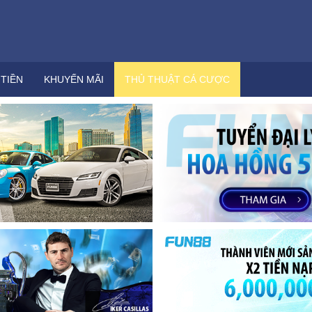
 TIỀN
KHUYẾN MÃI
THỦ THUẬT CÁ CƯỢC