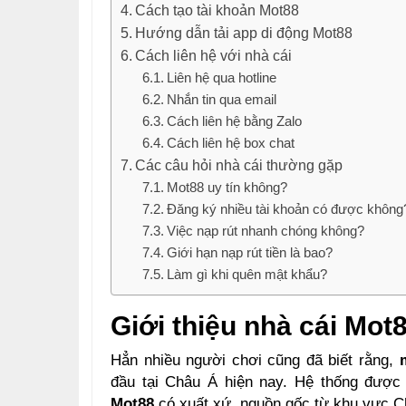
Cách tạo tài khoản Mot88
Hướng dẫn tải app di động Mot88
Cách liên hệ với nhà cái
Liên hệ qua hotline
Nhắn tin qua email
Cách liên hệ bằng Zalo
Cách liên hệ box chat
Các câu hỏi nhà cái thường gặp
Mot88 uy tín không?
Đăng ký nhiều tài khoản có được không
Việc nạp rút nhanh chóng không?
Giới hạn nạp rút tiền là bao?
Làm gì khi quên mật khẩu?
Giới thiệu nhà cái Mot
Hẳn nhiều người chơi cũng đã biết rằng,
đầu tại Châu Á hiện nay. Hệ thống được 
Mot88
có xuất xứ, nguồn gốc từ khu vực Châ