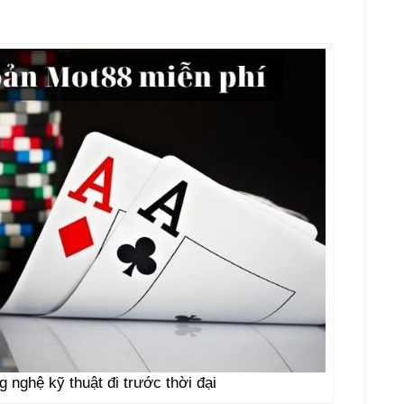
 nghệ kỹ thuật đi trước thời đại