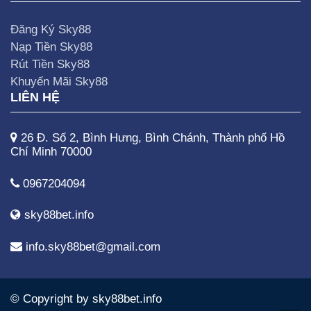
Đăng Ký Sky88
Nạp Tiền Sky88
Rút Tiền Sky88
Khuyến Mãi Sky88
LIÊN HỆ
26 Đ. Số 2, Bình Hưng, Bình Chánh, Thành phố Hồ
Chí Minh 70000
0967204094
sky88bet.info
info.sky88bet@gmail.com
© Copyright by
sky88bet.info