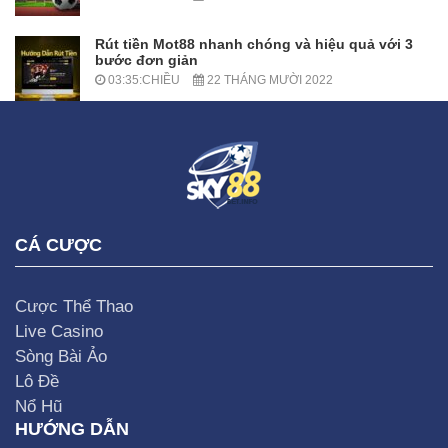
Rút tiền Mot88 nhanh chóng và hiệu quả với 3
bước đơn giản
03:35:CHIỀU
22 THÁNG MƯỜI 2022
CÁ CƯỢC
Cược Thể Thao
Live Casino
Sòng Bài Ảo
Lô Đề
Nổ Hũ
HƯỚNG DẪN