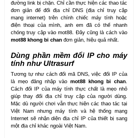
đường link bị chặn. Chỉ cần thực hiện các thao tác
đơn giản để đổi địa chỉ DNS (địa chỉ truy cập
mạng internet) trên chính chiếc máy tính hoặc
điện thoại của mình, anh em đã có thể nhanh
chóng truy cập vào mot88. Đây cũng là cách vào
mot88 khong bi chan
đơn giản, hiệu quả nhất.
Dùng phần mềm đổi IP cho máy
tính như Ultrasurf
Tương tự như cách đổi mã DNS, việc đổi IP của
là mẹo đăng nhập vào
mot88 khong bi chan
.
Cách đổi IP của máy tính thực chất là mẹo nhỏ
giúp thay đổi địa chỉ truy cập của người dùng.
Mặc dù người chơi vẫn thực hiện các thao tác tại
Việt Nam nhưng máy tính và hệ thống mạng
Internet sẽ nhận diện địa chỉ IP của thiết bị sang
một địa chỉ khác ngoài Việt Nam.