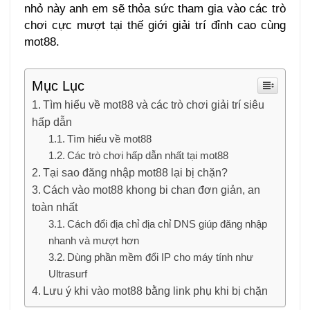
nhỏ này anh em sẽ thỏa sức tham gia vào các trò
chơi cực mượt tại thế giới giải trí đỉnh cao cùng
mot88.
Mục Lục
Tìm hiểu về mot88 và các trò chơi giải trí siêu
hấp dẫn
Tìm hiểu về mot88
Các trò chơi hấp dẫn nhất tại mot88
Tại sao đăng nhập mot88 lại bị chặn?
Cách vào mot88 khong bi chan đơn giản, an
toàn nhất
Cách đổi địa chỉ địa chỉ DNS giúp đăng nhập
nhanh và mượt hơn
Dùng phần mềm đổi IP cho máy tính như
Ultrasurf
Lưu ý khi vào mot88 bằng link phụ khi bị chặn