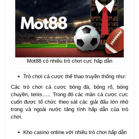
Mot88 có nhiều trò chơi cực hấp dẫn
Trò chơi cá cược thể thao truyền thống như:
Các trò chơi cá cược bóng đá, bóng rổ, bóng
chuyền, tenis….. Trong đó các màn cá cược cực
cuốn được tổ chức theo sát các giải đấu lớn nhỏ
trong và ngoài nước tăng tính hấp dẫn của trò
chơi.
Kho casino online với nhiều trò chơi hấp dẫn