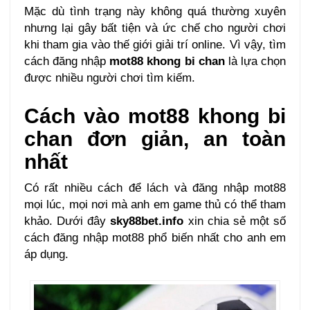
Mặc dù tình trạng này không quá thường xuyên
nhưng lại gây bất tiện và ức chế cho người chơi
khi tham gia vào thế giới giải trí online. Vì vậy, tìm
cách đăng nhập
mot88 khong bi chan
là lựa chọn
được nhiều người chơi tìm kiếm.
Cách vào mot88 khong bi
chan đơn giản, an toàn
nhất
Có rất nhiều cách để lách và đăng nhập mot88
mọi lúc, mọi nơi mà anh em game thủ có thể tham
khảo. Dưới đây
sky88bet.info
xin chia sẻ một số
cách đăng nhập mot88 phổ biến nhất cho anh em
áp dụng.