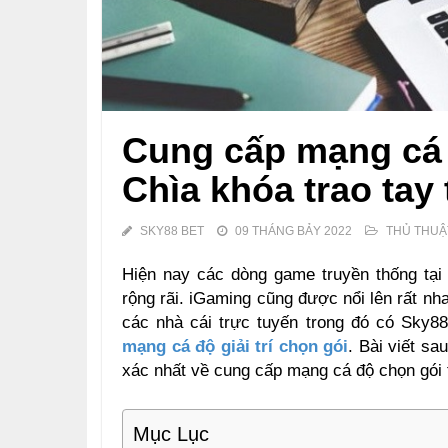
Cung cấp mạng cá đ
Chìa khóa trao tay 
SKY88 BET
09 THÁNG BẢY 2022
THỦ THUẬ
Hiện nay các dòng game truyền thống tại
rộng rãi. iGaming cũng được nổi lên rất nh
các nhà cái trực tuyến trong đó có Sky8
mạng cá độ giải trí chọn gói
. Bài viết s
xác nhất về cung cấp mạng cá độ chọn gói t
Mục Lục