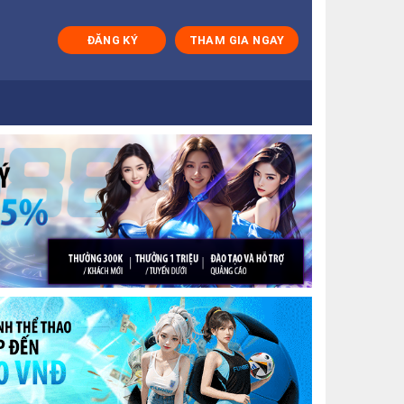
ĐĂNG KÝ
THAM GIA NGAY