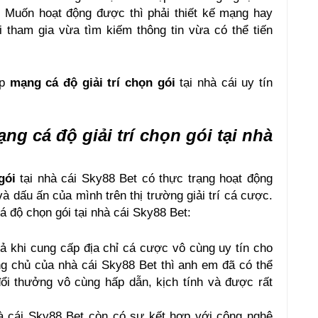
c. Muốn hoạt động được thì phải thiết kế mạng hay
i tham gia vừa tìm kiếm thông tin vừa có thể tiến
ấp
mạng cá độ giải trí chọn gói
tại nhà cái uy tín
g cá độ giải trí chọn gói tại nhà
 gói
tại nhà cái Sky88 Bet có thực trạng hoạt động
à dấu ấn của mình trên thị trường giải trí cá cược.
á độ chọn gói tại nhà cái Sky88 Bet:
ả khi cung cấp địa chỉ cá cược vô cùng uy tín cho
ng chủ của nhà cái Sky88 Bet thì anh em đã có thể
i thưởng vô cùng hấp dẫn, kịch tính và được rất
à cái Sky88 Bet còn có sự kết hợp với công nghệ