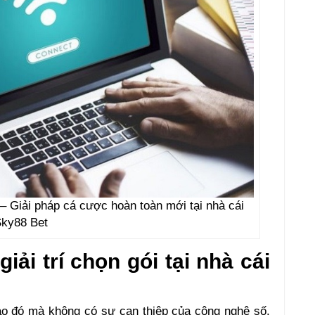
 – Giải pháp cá cược hoàn toàn mới tại nhà cái
ky88 Bet
ải trí chọn gói tại nhà cái
nào đó mà không có sự can thiệp của công nghệ số.