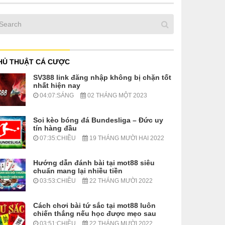
HỦ THUẬT CÁ CƯỢC
SV388 link đăng nhập không bị chặn tốt
nhất hiện nay
04:07:SÁNG
02 THÁNG MỘT 2023
Soi kèo bóng đá Bundesliga – Đức uy
tín hàng đầu
07:35:CHIỀU
19 THÁNG MƯỜI HAI 2022
Hướng dẫn đánh bài tại mot88 siêu
chuẩn mang lại nhiều tiền
03:53:CHIỀU
22 THÁNG MƯỜI 2022
Cách chơi bài tứ sắc tại mot88 luôn
chiến thắng nếu học được mẹo sau
03:51:CHIỀU
22 THÁNG MƯỜI 2022