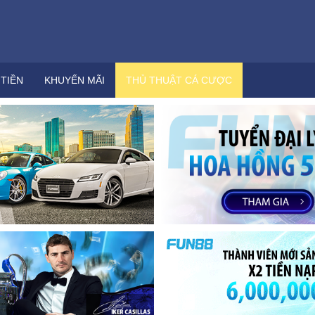
 TIỀN
KHUYẾN MÃI
THỦ THUẬT CÁ CƯỢC