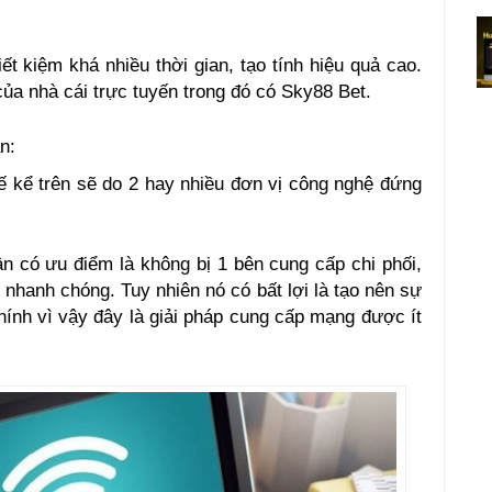
ết kiệm khá nhiều thời gian, tạo tính hiệu quả cao.
của nhà cái trực tuyến trong đó có Sky88 Bet.
n:
kế kể trên sẽ do 2 hay nhiều đơn vị công nghệ đứng
ần có ưu điểm là không bị 1 bên cung cấp chi phối,
nhanh chóng. Tuy nhiên nó có bất lợi là tạo nên sự
ính vì vậy đây là giải pháp cung cấp mạng được ít