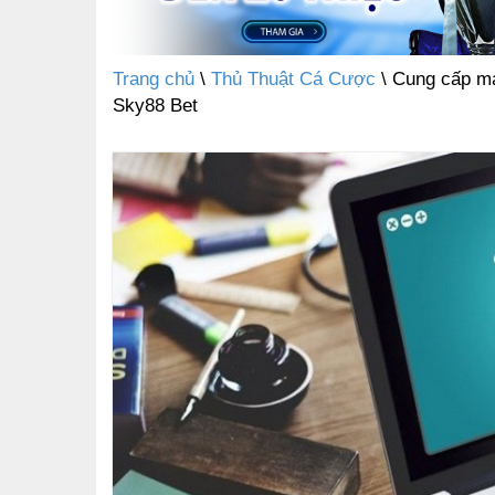
Trang chủ
\
Thủ Thuật Cá Cược
\ Cung cấp mạn
Sky88 Bet