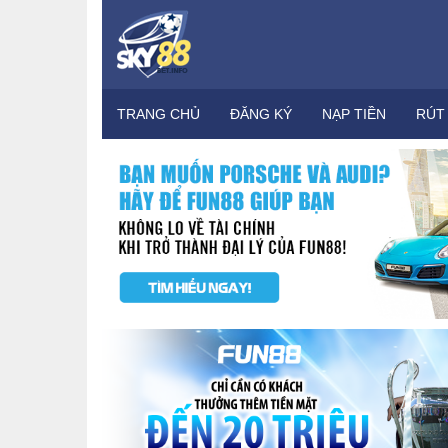
TRANG CHỦ
ĐĂNG KÝ
NẠP TIỀN
RÚT