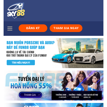
TOGGLE
ĐĂNG KÝ
THAM GIA NGAY
NAVIGATION