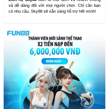
và dễ dàng đối với mọi người chơi. Chỉ cần bạn
có nhu cầu, Sky88 sẽ sẵn sàng hỗ trợ hết mình!