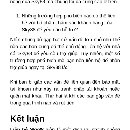
nóng của Sky88 mà chúng tôi đã cung cấp ở trên.
Những trường hợp phổ biến nào có thể liên
hệ với bộ phận chăm sóc khách hàng của
Sky88 để yêu cầu hỗ trợ?
Nhìn chung dù gặp bất cứ vấn đề lớn nhỏ như thế
nào các bạn cũng có thể chủ động liên hệ với nhà
cái Sky88 để yêu cầu trợ giúp. Tuy nhiên, một số
trường hợp phổ biến mà bạn nên liên hệ để nhận
trợ giúp ngay tại Sky88 là:
Khi bạn bị gặp các vấn đề liên quan đến bảo mật
tài khoản như xảy ra tranh chấp tài khoản hoặc
quên mật khẩu. Thứ hai là khi các bạn gặp vấn đề
trong quá trình nạp và rút tiền.
Kết luận
Liên hệ Sky88
luôn là một dịch vụ nhanh chóng