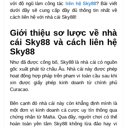
với độ ngũ làm công tác
liên hệ Sky88
? Bài viết
dưới đây sẽ cung cấp đầy đủ thông tin nhất về
cách liên hệ với nhà cái Sky88!
Giới thiệu sơ lược về nhà
cái Sky88 và cách liên hệ
Sky88
Như đã được công bố, Sky88 là nhà cái có nguồn
gốc xuất phát từ châu Âu. Nhà cái này được phép
hoạt động hợp pháp trên phạm vi toàn cầu sau khi
xin được giấy phép kinh doanh từ chính phủ
Curacao.
Bên cạnh đó nhà cái này còn khẳng định mình là
một đơn vị kinh doanh cá cược uy tín thông qua
chứng nhận từ Malta. Qua đây, người chơi có thể
hoàn toàn yên tâm Sky88 không lừa đảo hay vi