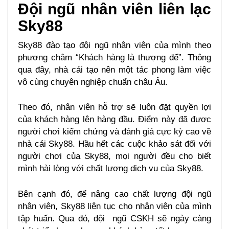
Đội ngũ nhân viên liên lạc
Sky88
Sky88 đào tạo đội ngũ nhân viên của mình theo
phương châm “Khách hàng là thượng đế”. Thông
qua đây, nhà cái tạo nên một tác phong làm việc
vô cùng chuyên nghiệp chuẩn châu Âu.
Theo đó, nhân viên hỗ trợ sẽ luôn đặt quyền lợi
của khách hàng lên hàng đầu. Điểm này đã được
người chơi kiểm chứng và đánh giá cực kỳ cao về
nhà cái Sky88. Hầu hết các cuộc khảo sát đối với
người chơi của Sky88, mọi người đều cho biết
mình hài lòng với chất lượng dịch vụ của Sky88.
Bên cạnh đó, để nâng cao chất lượng đội ngũ
nhân viên, Sky88 liên tục cho nhân viên của mình
tập huấn. Qua đó, đội ngũ CSKH sẽ ngày càng