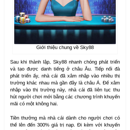
Giới thiệu chung về Sky88
Sau khi thành lập, Sky88 nhanh chóng phát triển
và tạo được danh tiếng ở châu Âu. Tiếp nối đà
phát triển ấy, nhà cái đã xâm nhập vào nhiều thị
trường khác nhau mà gần đây là châu Á. Để xâm
nhập vào thị trường này, nhà cái đã liên tục thu
hút người chơi mới bằng các chương trình khuyến
mãi có một không hai.
Tiền thưởng mà nhà cái dành cho người chơi có
thể lên đến 300% giá trị nạp. Đi kèm với khuyến