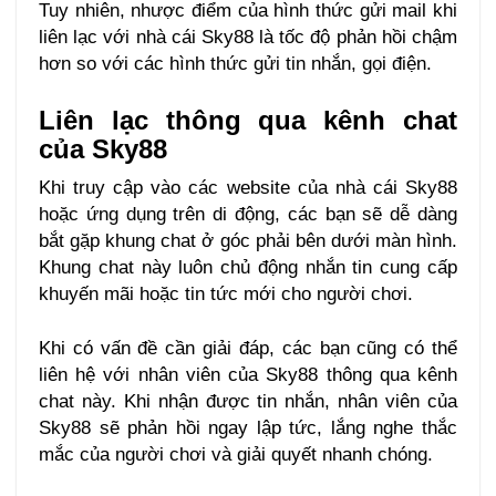
Tuy nhiên, nhược điểm của hình thức gửi mail khi
liên lạc với nhà cái Sky88 là tốc độ phản hồi chậm
hơn so với các hình thức gửi tin nhắn, gọi điện.
Liên lạc thông qua kênh chat
của Sky88
Khi truy cập vào các website của nhà cái Sky88
hoặc ứng dụng trên di động, các bạn sẽ dễ dàng
bắt gặp khung chat ở góc phải bên dưới màn hình.
Khung chat này luôn chủ động nhắn tin cung cấp
khuyến mãi hoặc tin tức mới cho người chơi.
Khi có vấn đề cần giải đáp, các bạn cũng có thể
liên hệ với nhân viên của Sky88 thông qua kênh
chat này. Khi nhận được tin nhắn, nhân viên của
Sky88 sẽ phản hồi ngay lập tức, lắng nghe thắc
mắc của người chơi và giải quyết nhanh chóng.