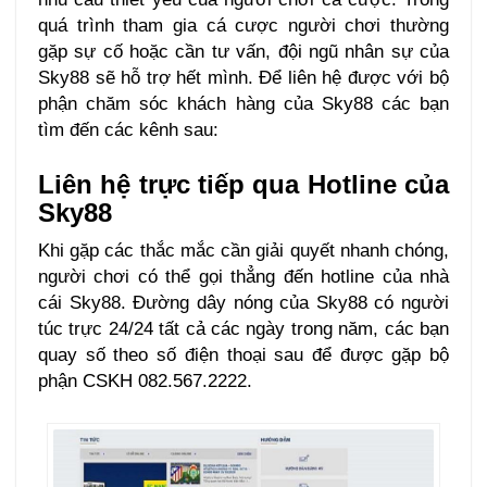
quá trình tham gia cá cược người chơi thường
gặp sự cố hoặc cần tư vấn, đội ngũ nhân sự của
Sky88 sẽ hỗ trợ hết mình. Để liên hệ được với bộ
phận chăm sóc khách hàng của Sky88 các bạn
tìm đến các kênh sau:
Liên hệ trực tiếp qua Hotline của
Sky88
Khi gặp các thắc mắc cần giải quyết nhanh chóng,
người chơi có thể gọi thẳng đến hotline của nhà
cái Sky88. Đường dây nóng của Sky88 có người
túc trực 24/24 tất cả các ngày trong năm, các bạn
quay số theo số điện thoại sau để được gặp bộ
phận CSKH 082.567.2222.