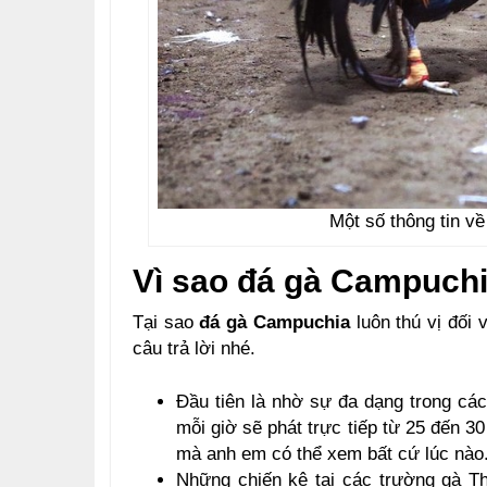
Một số thông tin v
Vì sao đá gà Campuchi
Tại sao
đá gà Campuchia
luôn thú vị đối
câu trả lời nhé.
Đầu tiên là nhờ sự đa dạng trong các
mỗi giờ sẽ phát trực tiếp từ 25 đến 3
mà anh em có thể xem bất cứ lúc nào
Những chiến kê tại các trường gà T