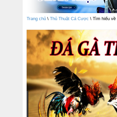
Trang chủ
\
Thủ Thuật Cá Cược
\ Tìm hiểu về