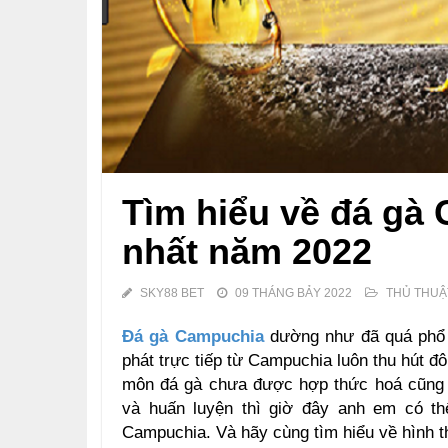
Tìm hiểu về đá gà 
nhất năm 2022
SKY88 BET
09 THÁNG BẢY 2022
THỦ THUẬ
Đá gà Campuchia
dường như đã quá phổ 
phát trực tiếp từ Campuchia luôn thu hút đ
môn đá gà chưa được hợp thức hoá cũng n
và huấn luyện thì giờ đây anh em có th
Campuchia. Và hãy cùng tìm hiểu về hình 