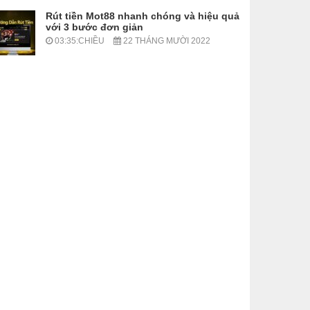
Rút tiền Mot88 nhanh chóng và hiệu quả
với 3 bước đơn giản
03:35:CHIỀU
22 THÁNG MƯỜI 2022