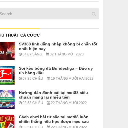
HỦ THUẬT CÁ CƯỢC
SV388 link đăng nhập không bị chặn tốt
nhất hiện nay
04:07:SÁNG
02 THÁNG MỘT 2023
Soi kèo bóng đá Bundesliga – Đức uy
tín hàng đầu
07:35:CHIỀU
19 THÁNG MƯỜI HAI 2022
Hướng dẫn đánh bài tại mot88 siêu
chuẩn mang lại nhiều tiền
03:53:CHIỀU
22 THÁNG MƯỜI 2022
Cách chơi bài tứ sắc tại mot88 luôn
chiến thắng nếu học được mẹo sau
03:51:CHIỀU
22 THÁNG MƯỜI 2022