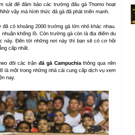
ám sát để đảm bảo các trường đấu gà Thomo hoạt
 Nhờ vậy mà hình thức đá gà đã phát triển mạnh.
này đã có khoảng 2000 trường gà lớn nhỏ khác nhau.
i nhuận khổng lồ. Còn trường gà còn là địa điểm du
c này. Đến tới những nơi này thì bạn sẽ có cơ hội
ẳng cấp nhất.
heo dõi các trận
đá gà Campuchia
thông qua nền
88 là một trong những nhà cái cung cấp dịch vụ xem
ện nay.