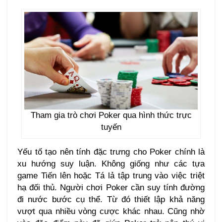
Tham gia trò chơi Poker qua hình thức trực
tuyến
Yếu tố tạo nên tính đặc trưng cho Poker chính là
xu hướng suy luận. Không giống như các tựa
game Tiến lên hoặc Tá lả tập trung vào việc triệt
hạ đối thủ. Người chơi Poker cần suy tính đường
đi nước bước cụ thể. Từ đó thiết lập khả năng
vượt qua nhiều vòng cược khác nhau. Cũng nhờ