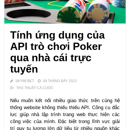
Tính ứng dụng của
API trò chơi Poker
qua nhà cái trực
tuyến
SKY88 BET
09 THÁNG BẢY 2022
THỦ THUẬT CÁ CƯỢC
Nếu muốn kết nối nhiều giao thức trên cùng hệ
thống website không thiểu thiếu API. Công cụ đắc
lực giúp nhà lập trình trang web thực hiện các
công việc của mình. Đặc biệt trong lĩnh vực giải
trí quy tụ lượng lớn dữ liệu từ nhiều nguồn khác